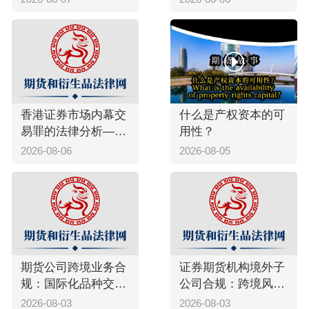
布“自贸离岸债测试
案例”司法意见
香港证券市场内幕交
什么是产权资本的可
易罪的法律分析——
用性？
以黄某案为例
2026-08-06
2026-08-05
期货公司跨境业务合
证券期货机构境外子
规：国际化品种交易
公司合规：跨境风控
与境外经纪风控
与监管协作要求
2026-08-03
2026-08-03