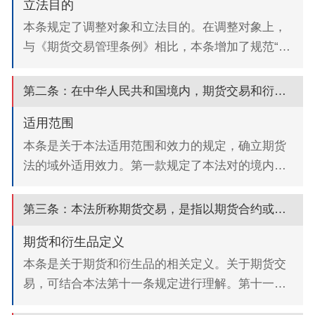
立法目的
本条规定了调整对象和立法目的。在调整对象上，
与《期货交易管理条例》相比，本条增加了规范“衍
生品”的交易行为。《期货和衍生品法》重点规范期
货市场，系统规定期货市场各项制度，兼顾规范...
第二条：在中华人民共和国境内，期货交易和衍生品交易及相关活动，适用...
适用范围
本条是关于本法适用范围和效力的规定，确立期货
法的域外适用效力。第一款规定了本法对的境内效
力，明确发生在境内的期货交易和衍生品交易，以
及与前述交易相关的各类活动适用本法。第二款规
第三条：本法所称期货交易，是指以期货合约或者标准化期权合约为交易标...
定...
期货和衍生品定义
本条是关于期货和衍生品的相关定义。关于期货交
易，可结合本法第十一条规定进行理解。第十一条
规定，期货交易应当在依法设立的期货交易所或者